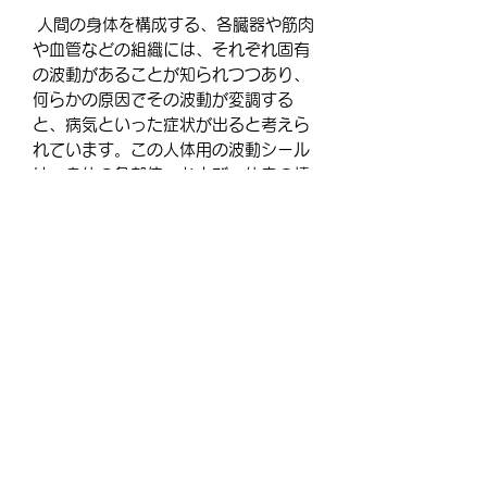
人間の身体を構成する、各臓器や筋肉
や血管などの組織には、それぞれ固有
の波動があることが知られつつあり、
何らかの原因でその波動が変調する
と、病気といった症状が出ると考えら
れています。この人体用の波動シール
は、身体の各部位、および、体内の情
報系が持つ固有の波動を、本来あるべ
きものに誘導するための波動シールで
す。
このシールは、腸の働きを整えるため
のものです。
※シート単位でご購入を希望される方
は、お手数ですが、数量欄に、24×希
望シートでご入力をお願い致します。