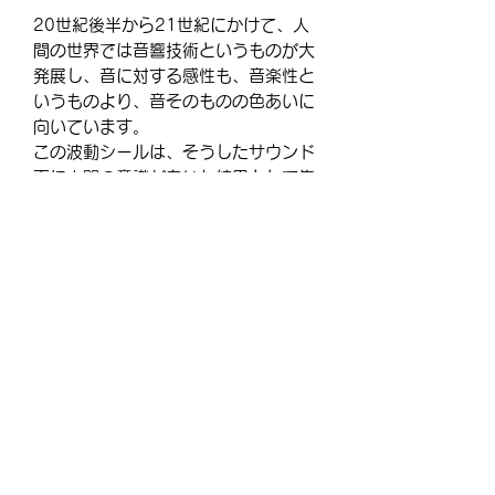
20世紀後半から21世紀にかけて、人
間の世界では音響技術というものが大
発展し、音に対する感性も、音楽性と
いうものより、音そのものの色あいに
向いています。
この波動シールは、そうしたサウンド
面に人間の意識が向いた結果として生
まれた波動領域にアクセスするための
ものです。具体的には、音響機器やパ
ソコンやスマホ、ヘッドホンやイヤホ
ンなどのサウンドの背後にある波動的
な情報を、人間の意識上にあげるはた
らきをします。
※シート単位でご購入を希望される方
は、お手数ですが、24×希望シートで
ご入力をお願い致します。