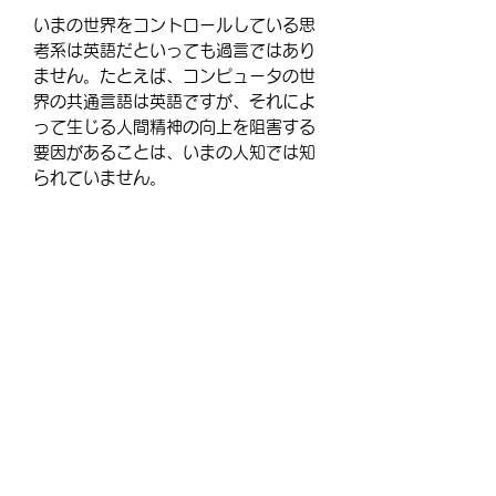
いまの世界をコントロールしている思
考系は英語だといっても過言ではあり
ません。たとえば、コンピュータの世
界の共通言語は英語ですが、それによ
って生じる人間精神の向上を阻害する
要因があることは、いまの人知では知
られていません。
この欠陥に、日本人として気付いた先
人に岡潔という数学者がいますが、そ
の英語脳（正しくは西洋語脳）の波動
を知ることで、その欠陥を克服する道
が示されるはずです。いまの日本人の
多くが影響を受けている波動です。
※シート単位でご購入を希望される方
は、お手数ですが、数量欄に、24×希
望シートでご入力をお願い致します。